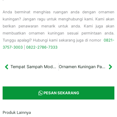
Anda berminat menghias ruangan anda dengan ornamen
kuningan? Jangan ragu untuk menghubungi kami. Kami akan
berikan penawaran menarik untuk anda. Kami juga akan
membuatkan ornamen kuningan sesuai permintaan anda.
Tunggu apalagi? Hubungi kami sekarang juga di nomor
0821-
3757-
3003
|
0822-2786-7333
Tempat Sampah Model Heritage Kuning 95 cm
Ornamen Kuningan Patung Ayam
Prev
Ne
PESAN SEKARANG
Produk Lainnya