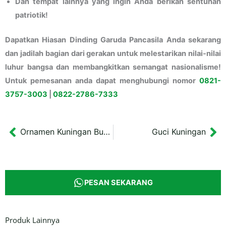
Dan tempat lainnya yang ingin Anda berikan sentuhan
patriotik!
Dapatkan Hiasan Dinding Garuda Pancasila Anda sekarang
dan jadilah bagian dari gerakan untuk melestarikan nilai-nilai
luhur bangsa dan membangkitkan semangat nasionalisme!
Untuk pemesanan anda dapat menghubungi nomor
0821-
3757-
3003
|
0822-2786-7333
Ornamen Kuningan Burung Garuda Pancasila
Guci Kuningan
Prev
Ne
PESAN SEKARANG
Produk Lainnya