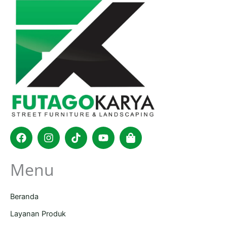
Facebook
Instagram
Tiktok
Youtube
Shopping-
bag
Menu
Beranda
Layanan Produk