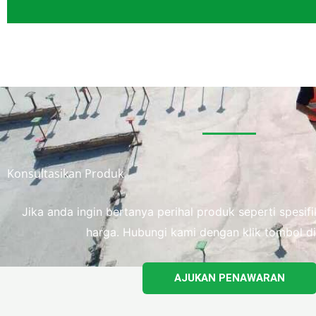
Konsultasikan Produk
Jika anda ingin bertanya perihal produk seperti spesi
harga. Hubungi kami dengan klik tombol di
AJUKAN PENAWARAN