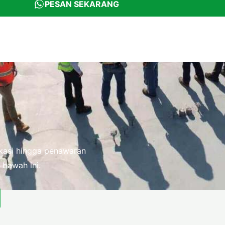
PESAN SEKARANG
fikasi hingga penawaran
 bawah ini.