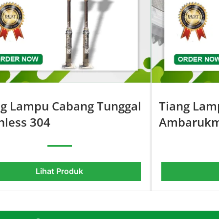
ng Lampu Cabang Tunggal
Tiang Lam
nless 304
Ambaruk
Lihat Produk