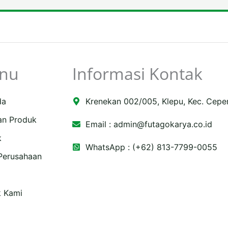
nu
Informasi Kontak
da
Krenekan 002/005, Klepu, Kec. Cepe
an Produk
Email :
admin@futagokarya.co.id
k
WhatsApp : (+62) 813-7799-0055
 Perusahaan
e
ping-
k Kami