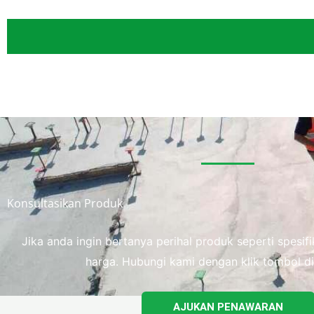
Konsultasikan Produk
Jika anda ingin bertanya perihal produk seperti spesi
harga. Hubungi kami dengan klik tombol di
AJUKAN PENAWARAN