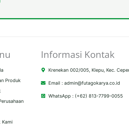
nu
Informasi Kontak
da
Krenekan 002/005, Klepu, Kec. Cepe
an Produk
Email :
admin@futagokarya.co.id
k
WhatsApp : (+62) 813-7799-0055
 Perusahaan
e
ping-
k Kami