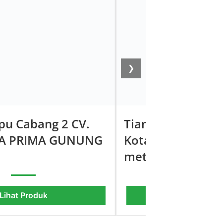
❯
pu Cabang 2 CV.
Tiang Lampu Tam
RA PRIMA GUNUNG
Kota Pasuruan Ti
meter
Lihat Produk
Lihat Pro