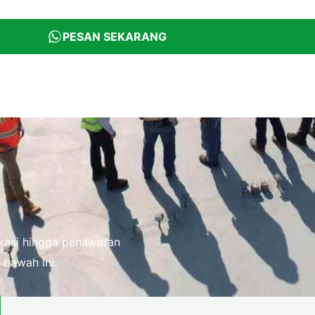
PESAN SEKARANG
fikasi hingga penawaran
 bawah ini.