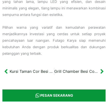
yang tahan lama, lampu LED yang efisien, dan desain
minimalis yang elegan, tiang lampu ini menawarkan kombinasi
sempurna antara fungsi dan estetika.
Pilihan warna yang variatif dan kemudahan perawatan
menjadikannya investasi yang cerdas untuk setiap proyek
pencahayaan luar ruangan. Futago Karya siap memenuhi
kebutuhan Anda dengan produk berkualitas dan dukungan
pelanggan yang terbaik.
Kursi Taman Cor Besi Ukel DLHK Kota Banjarmasin 120×70 cm
Grill Chamber Besi Cor 40×60 cm Kota Jakarta
Prev
Ne
PESAN SEKARANG