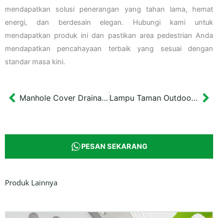
mendapatkan solusi penerangan yang tahan lama, hemat
energi, dan berdesain elegan. Hubungi kami untuk
mendapatkan produk ini dan pastikan area pedestrian Anda
mendapatkan pencahayaan terbaik yang sesuai dengan
standar masa kini.
Manhole Cover Drainase Besi Cor 40×40 cm Pemalang
Lampu Taman Outdoor Unik Bangka Tipe 3 Dimensi 58x58x200 cm
Prev
Ne
PESAN SEKARANG
Produk Lainnya