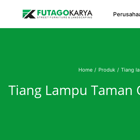
Skip to content
Perusaha
Home
/
Produk
/
Tiang l
Tiang Lampu Taman Ou