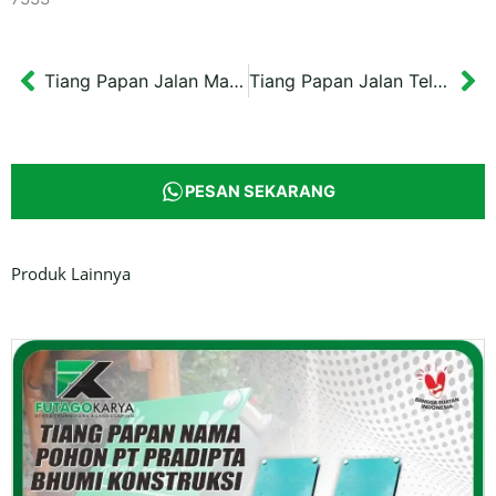
Tiang Papan Jalan Mayor Suryotomo
Tiang Papan Jalan Telaga Warna
Prev
Ne
PESAN SEKARANG
Produk Lainnya