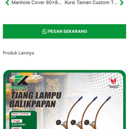
Manhole Cover 60×80 cm Proyek Saluran Drainase Banjarmasin
Kursi Taman Custom Three-Seater Bench
Prev
Ne
PESAN SEKARANG
Produk Lainnya