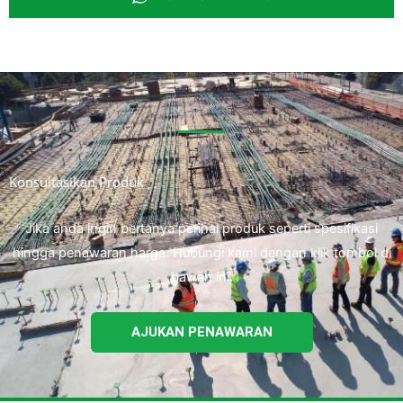
Konsultasikan Produk
Jika anda ingin bertanya perihal produk seperti spesifikasi
hingga penawaran harga. Hubungi kami dengan klik tombol di
bawah ini.
AJUKAN PENAWARAN