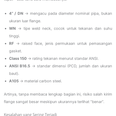
4” / DN
→ mengacu pada diameter nominal pipa, bukan
ukuran luar flange.
WN
→ tipe weld neck, cocok untuk tekanan dan suhu
tinggi.
RF
→ raised face, jenis permukaan untuk pemasangan
gasket.
Class 150
→ rating tekanan menurut standar ANSI.
ANSI B16.5
→ standar dimensi (PCD, jumlah dan ukuran
baut).
A105
→ material carbon steel.
Artinya, tanpa membaca lengkap bagian ini, risiko salah kirim
flange sangat besar meskipun ukurannya terlihat “benar”.
Kesalahan yang Sering Terjadi