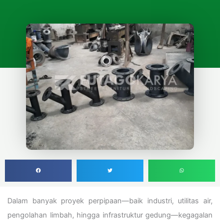
Dalam banyak proyek perpipaan—baik industri, utilitas air,
pengolahan limbah, hingga infrastruktur gedung—kegagalan