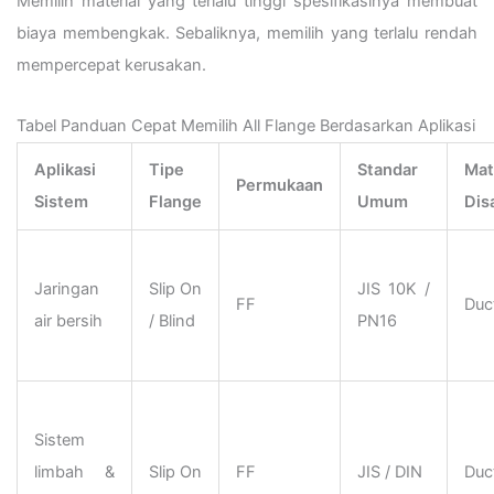
Memilih material yang terlalu tinggi spesifikasinya membuat
biaya membengkak. Sebaliknya, memilih yang terlalu rendah
mempercepat kerusakan.
Tabel Panduan Cepat Memilih All Flange Berdasarkan Aplikasi
Aplikasi
Tipe
Standar
Mat
Permukaan
Sistem
Flange
Umum
Dis
Jaringan
Slip On
JIS 10K /
FF
Duct
air bersih
/ Blind
PN16
Sistem
limbah &
Slip On
FF
JIS / DIN
Duct