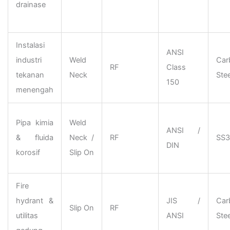
drainase
Instalasi
ANSI
industri
Weld
Car
RF
Class
tekanan
Neck
Ste
150
menengah
Pipa kimia
Weld
ANSI /
& fluida
Neck /
RF
SS3
DIN
korosif
Slip On
Fire
hydrant &
JIS /
Car
Slip On
RF
utilitas
ANSI
Stee