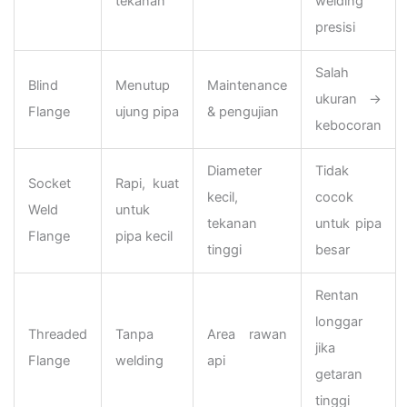
tekanan
welding
presisi
Salah
Blind
Menutup
Maintenance
ukuran →
Flange
ujung pipa
& pengujian
kebocoran
Diameter
Tidak
Socket
Rapi, kuat
kecil,
cocok
Weld
untuk
tekanan
untuk pipa
Flange
pipa kecil
tinggi
besar
Rentan
longgar
Threaded
Tanpa
Area rawan
jika
Flange
welding
api
getaran
tinggi