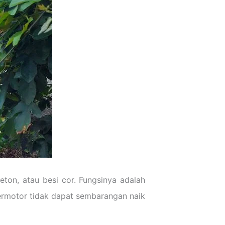
eton, atau besi cor. Fungsinya adalah
bermotor tidak dapat sembarangan naik