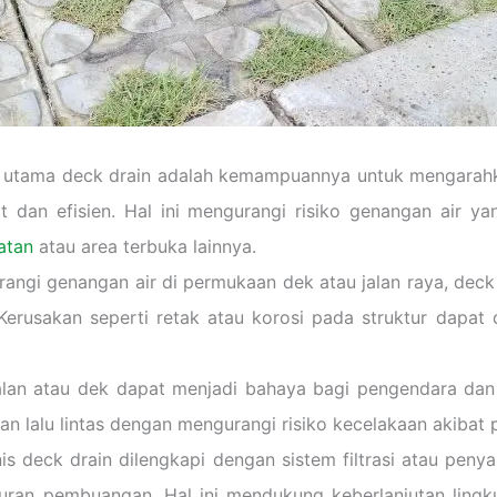
n utama deck drain adalah kemampuannya untuk mengarahk
 dan efisien. Hal ini mengurangi risiko genangan air ya
atan
atau area terbuka lainnya.
angi genangan air di permukaan dek atau jalan raya, de
Kerusakan seperti retak atau korosi pada struktur dapat
alan atau dek dapat menjadi bahaya bagi pengendara dan 
n lalu lintas dengan mengurangi risiko kecelakaan akibat pe
nis deck drain dilengkapi dengan sistem filtrasi atau pen
luran pembuangan. Hal ini mendukung keberlanjutan lin