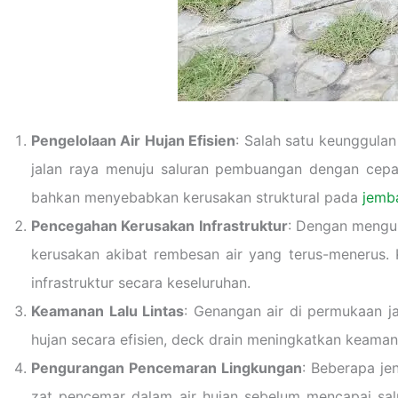
Pengelolaan Air Hujan Efisien
: Salah satu keunggula
jalan raya menuju saluran pembuangan dengan cepat
bahkan menyebabkan kerusakan struktural pada
jemb
Pencegahan Kerusakan Infrastruktur
: Dengan mengur
kerusakan akibat rembesan air yang terus-menerus. 
infrastruktur secara keseluruhan.
Keamanan Lalu Lintas
: Genangan air di permukaan j
hujan secara efisien, deck drain meningkatkan keamana
Pengurangan Pencemaran Lingkungan
: Beberapa je
zat pencemar dalam air hujan sebelum mencapai sa