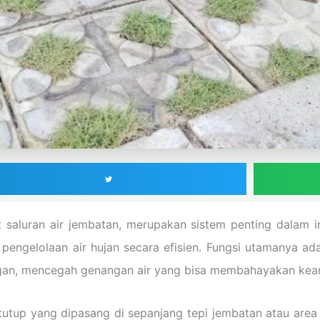
t saluran air jembatan, merupakan sistem penting dalam i
engelolaan air hujan secara efisien. Fungsi utamanya ada
gan, mencegah genangan air yang bisa membahayakan keam
ertutup yang dipasang di sepanjang tepi jembatan atau are