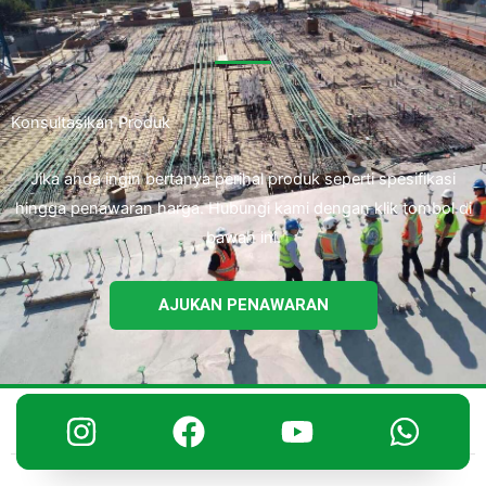
Konsultasikan Produk
Jika anda ingin bertanya perihal produk seperti spesifikasi
hingga penawaran harga. Hubungi kami dengan klik tombol di
bawah ini.
AJUKAN PENAWARAN