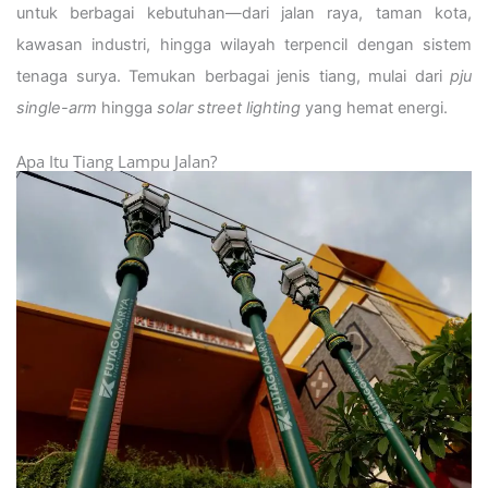
untuk berbagai kebutuhan—dari jalan raya, taman kota,
kawasan industri, hingga wilayah terpencil dengan sistem
tenaga surya. Temukan berbagai jenis tiang, mulai dari
pju
single-arm
hingga
solar street lighting
yang hemat energi.
Apa Itu Tiang Lampu Jalan?