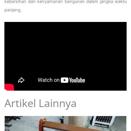
kebersihan dan kenyamanan bangunan dalam jangka waktu
panjang.
Artikel Lainnya