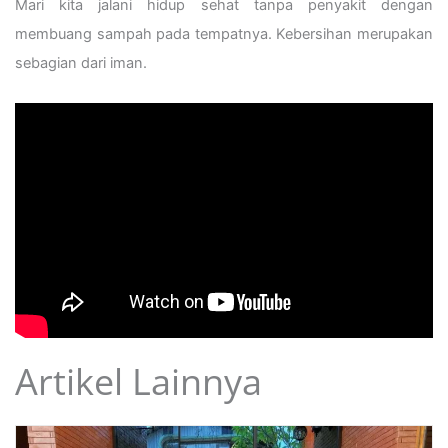
Mari kita jalani hidup sehat tanpa penyakit dengan
membuang sampah pada tempatnya. Kebersihan merupakan
sebagian dari iman.
Artikel Lainnya