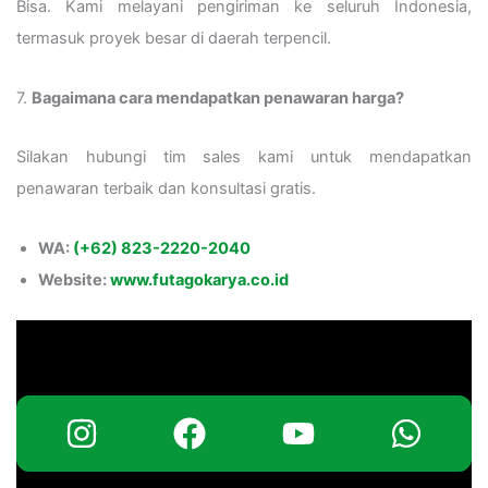
Bisa. Kami melayani pengiriman ke seluruh Indonesia,
termasuk proyek besar di daerah terpencil.
7.
Bagaimana cara mendapatkan penawaran harga?
Silakan hubungi tim sales kami untuk mendapatkan
penawaran terbaik dan konsultasi gratis.
WA:
(+62) 823-2220-2040
Website:
www.futagokarya.co.id