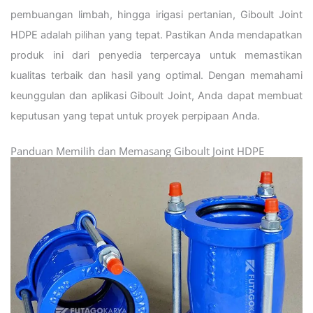
pembuangan limbah, hingga irigasi pertanian, Giboult Joint
HDPE adalah pilihan yang tepat. Pastikan Anda mendapatkan
produk ini dari penyedia terpercaya untuk memastikan
kualitas terbaik dan hasil yang optimal. Dengan memahami
keunggulan dan aplikasi Giboult Joint, Anda dapat membuat
keputusan yang tepat untuk proyek perpipaan Anda.
Panduan Memilih dan Memasang Giboult Joint HDPE