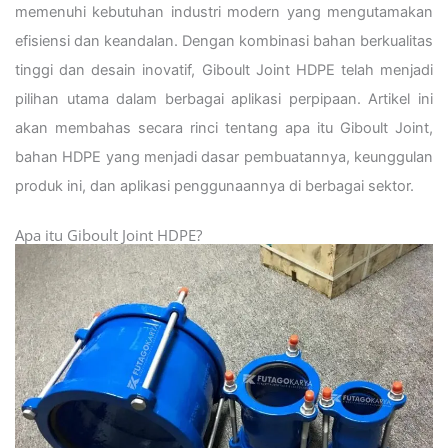
memenuhi kebutuhan industri modern yang mengutamakan
efisiensi dan keandalan. Dengan kombinasi bahan berkualitas
tinggi dan desain inovatif, Giboult Joint HDPE telah menjadi
pilihan utama dalam berbagai aplikasi perpipaan. Artikel ini
akan membahas secara rinci tentang apa itu Giboult Joint,
bahan HDPE yang menjadi dasar pembuatannya, keunggulan
produk ini, dan aplikasi penggunaannya di berbagai sektor.
Apa itu Giboult Joint HDPE?