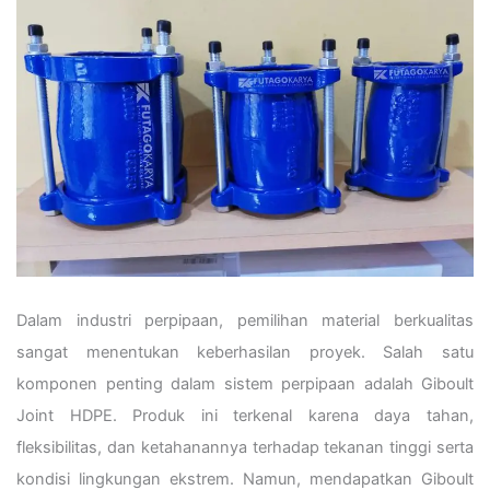
Dalam industri perpipaan, pemilihan material berkualitas
sangat menentukan keberhasilan proyek. Salah satu
komponen penting dalam sistem perpipaan adalah Giboult
Joint HDPE. Produk ini terkenal karena daya tahan,
fleksibilitas, dan ketahanannya terhadap tekanan tinggi serta
kondisi lingkungan ekstrem. Namun, mendapatkan Giboult