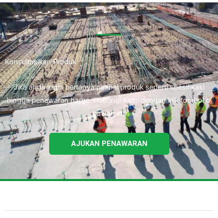
Konsultasikan Produk
Jika anda ingin bertanya perihal produk seperti spesifikasi
hingga penawaran harga. Hubungi kami dengan klik tombol di
bawah ini.
AJUKAN PENAWARAN