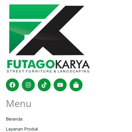
Facebook
Instagram
Tiktok
Youtube
Shopping-
bag
Menu
Beranda
Layanan Produk