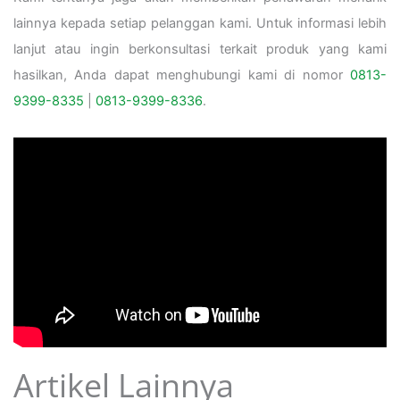
lainnya kepada setiap pelanggan kami. Untuk informasi lebih
lanjut atau ingin berkonsultasi terkait produk yang kami
hasilkan, Anda dapat menghubungi kami di nomor
0813-
9399-8335
|
0813-9399-8336
.
Artikel Lainnya