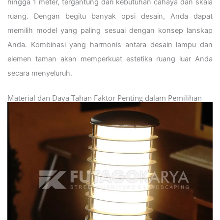
hingga 1 meter, tergantung dari kebutuhan cahaya dan skala
ruang. Dengan begitu banyak opsi desain, Anda dapat
memilih model yang paling sesuai dengan konsep lanskap
Anda. Kombinasi yang harmonis antara desain lampu dan
elemen taman akan memperkuat estetika ruang luar Anda
secara menyeluruh.
Material dan Daya Tahan Faktor Penting dalam Pemilihan