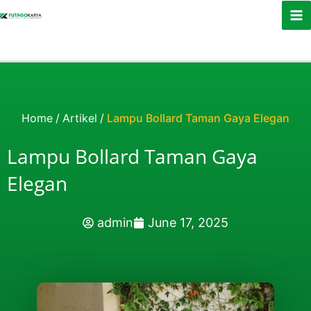
Skip to content
Home
/
Artikel
/
Lampu Bollard Taman Gaya Elegan
Lampu Bollard Taman Gaya
Elegan
admin
June 17, 2025