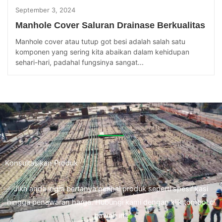
September 3, 2024
Manhole Cover Saluran Drainase Berkualitas
Manhole cover atau tutup got besi adalah salah satu
komponen yang sering kita abaikan dalam kehidupan
sehari-hari, padahal fungsinya sangat...
Konsultasikan Produk
Jika anda ingin bertanya perihal produk seperti spesifikasi
hingga penawaran harga. Hubungi kami dengan klik tombol di
bawah ini.