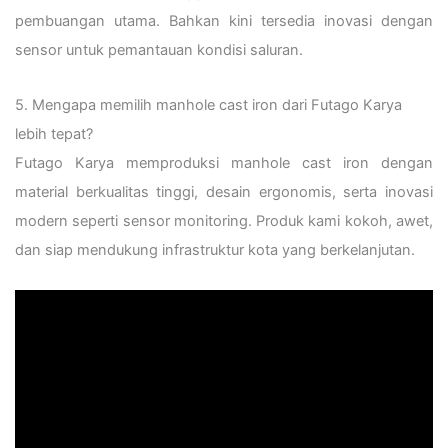
pembuangan utama. Bahkan kini tersedia inovasi dengan
sensor untuk pemantauan kondisi saluran.
5. Mengapa memilih manhole cast iron dari Futago Karya
lebih tepat?
Futago Karya memproduksi manhole cast iron dengan
material berkualitas tinggi, desain ergonomis, serta inovasi
modern seperti sensor monitoring. Produk kami kokoh, awet,
dan siap mendukung infrastruktur kota yang berkelanjutan.