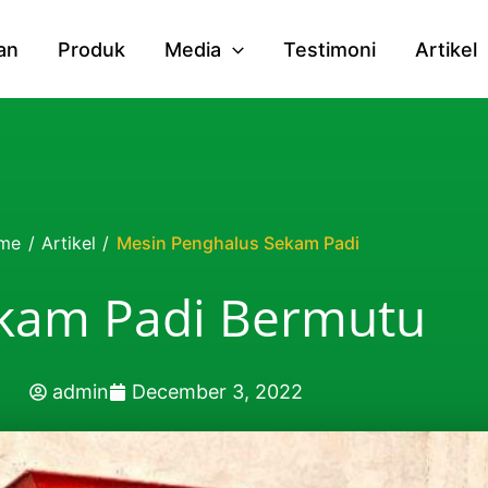
an
Produk
Media
Testimoni
Artikel
me
/
Artikel
/
Mesin Penghalus Sekam Padi
ekam Padi Bermutu
admin
December 3, 2022