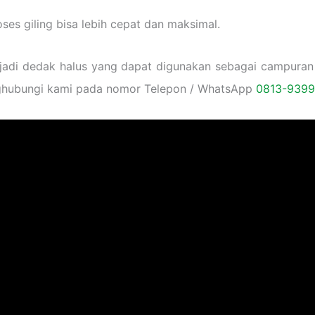
oses giling bisa lebih cepat dan maksimal.
di dedak halus yang dapat digunakan sebagai campuran p
ghubungi kami pada nomor Telepon / WhatsApp
0813-939