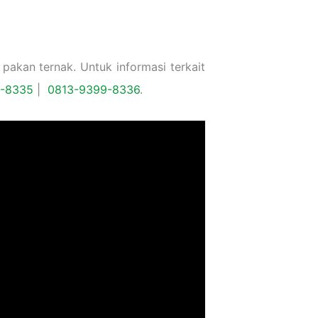
akan ternak. Untuk informasi terkait
9-8335
|
0813-9399-8336
.