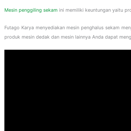
Mesin penggiling sekam
ini memiliki keuntungan yaitu pr
Futago Karya menyediakan mesin penghalus sekam menja
produk mesin dedak dan mesin lainnya Anda dapat men