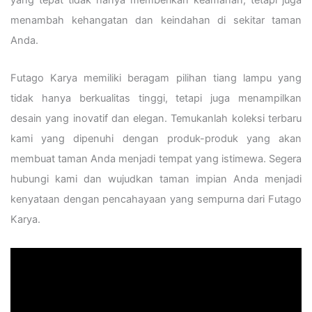
menambah kehangatan dan keindahan di sekitar taman
Anda.
Futago Karya memiliki beragam pilihan tiang lampu yang
tidak hanya berkualitas tinggi, tetapi juga menampilkan
desain yang inovatif dan elegan. Temukanlah koleksi terbaru
kami yang dipenuhi dengan produk-produk yang akan
membuat taman Anda menjadi tempat yang istimewa. Segera
hubungi kami dan wujudkan taman impian Anda menjadi
kenyataan dengan pencahayaan yang sempurna dari Futago
Karya.