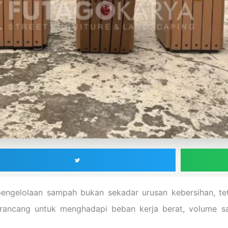
engelolaan sampah bukan sekadar urusan kebersihan, teta
irancang untuk menghadapi beban kerja berat, volume sa