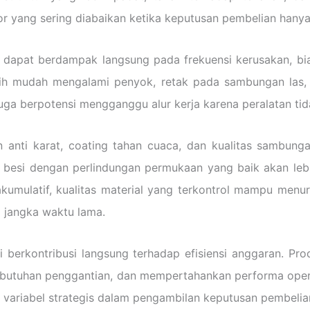
tor yang sering diabaikan ketika keputusan pembelian hany
l dapat berdampak langsung pada frekuensi kerusakan, bia
ih mudah mengalami penyok, retak pada sambungan las, hi
a berpotensi mengganggu alur kerja karena peralatan tida
san anti karat, coating tahan cuaca, dan kualitas sambu
besi dengan perlindungan permukaan yang baik akan lebi
kumulatif, kualitas material yang terkontrol mampu menur
 jangka waktu lama.
ggi berkontribusi langsung terhadap efisiensi anggaran. 
utuhan penggantian, dan mempertahankan performa operasi
pi variabel strategis dalam pengambilan keputusan pembelia