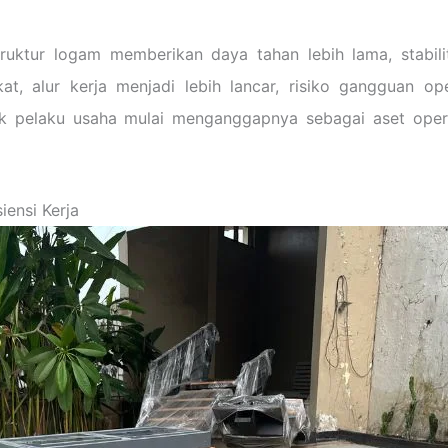
ruktur logam memberikan daya tahan lebih lama, stabili
kat, alur kerja menjadi lebih lancar, risiko gangguan o
ak pelaku usaha mulai menganggapnya sebagai aset oper
iensi Kerja