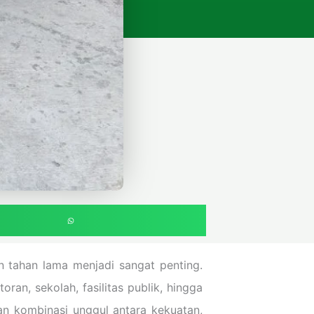
 tahan lama menjadi sangat penting.
an, sekolah, fasilitas publik, hingga
an kombinasi unggul antara kekuatan,