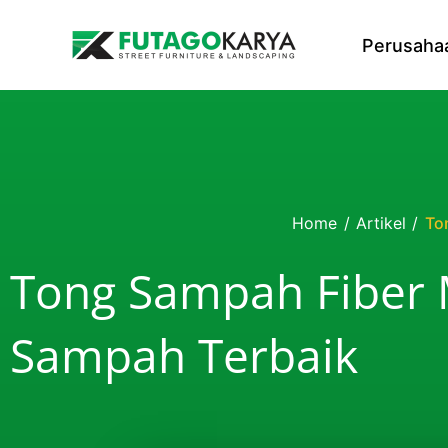
Skip to content
Perusaha
Home
/
Artikel
/
To
Tong Sampah Fiber 
Sampah Terbaik