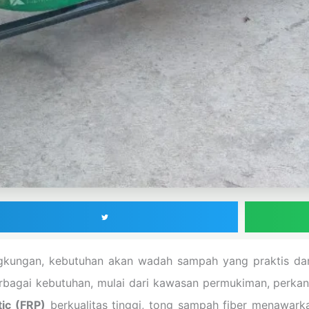
ngkungan, kebutuhan akan wadah sampah yang praktis dan
bagai kebutuhan, mulai dari kawasan permukiman, perkantor
tic (FRP)
berkualitas tinggi, tong sampah fiber menawark