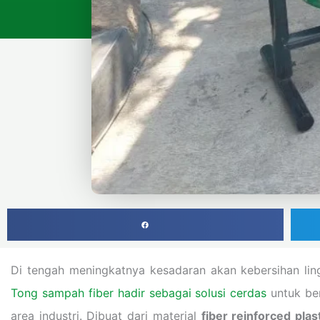
Di tengah meningkatnya kesadaran akan kebersihan li
Tong sampah fiber hadir sebagai solusi cerdas
untuk ber
area industri. Dibuat dari material
fiber reinforced plas