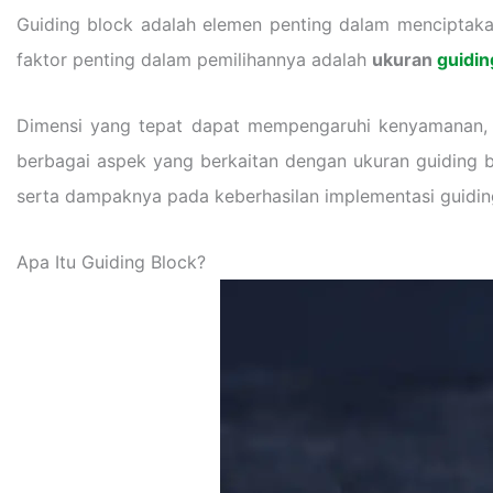
Guiding block adalah elemen penting dalam menciptakan 
faktor penting dalam pemilihannya adalah
ukuran
guidin
Dimensi yang tepat dapat mempengaruhi kenyamanan, ke
berbagai aspek yang berkaitan dengan ukuran guiding bl
serta dampaknya pada keberhasilan implementasi guiding
Apa Itu Guiding Block?