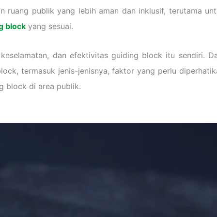
ruang publik yang lebih aman dan inklusif, terutama unt
g block
yang sesuai.
selamatan, dan efektivitas guiding block itu sendiri. D
ock, termasuk jenis-jenisnya, faktor yang perlu diperhati
 block di area publik.