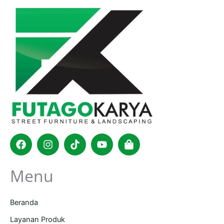
Facebook
Instagram
Tiktok
Youtube
Shopping-
bag
Menu
Beranda
Layanan Produk