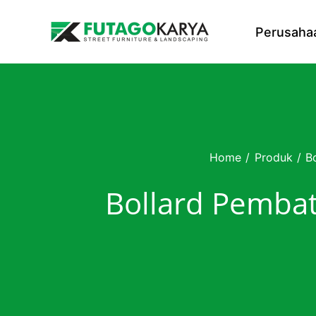
Skip to content
Perusaha
Home
/
Produk
/
B
Bollard Pembat