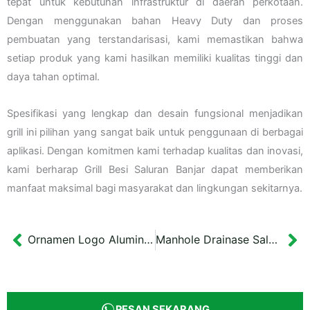
tepat untuk kebutuhan infrastruktur di daerah perkotaan.
Dengan menggunakan bahan Heavy Duty dan proses
pembuatan yang terstandarisasi, kami memastikan bahwa
setiap produk yang kami hasilkan memiliki kualitas tinggi dan
daya tahan optimal.
Spesifikasi yang lengkap dan desain fungsional menjadikan
grill ini pilihan yang sangat baik untuk penggunaan di berbagai
aplikasi. Dengan komitmen kami terhadap kualitas dan inovasi,
kami berharap Grill Besi Saluran Banjar dapat memberikan
manfaat maksimal bagi masyarakat dan lingkungan sekitarnya.
Ornamen Logo Aluminium KPU Jakarta 30×28 cm
Manhole Drainase Saluran Cover Besi Kediri 70 x 70 cm
Prev
Ne
PESAN SEKARANG