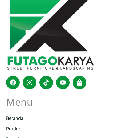
Facebook
Instagram
Tiktok
Youtube
Shopping-
bag
Menu
Beranda
Produk