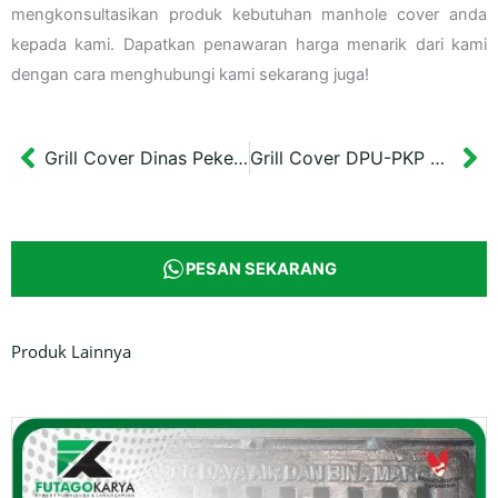
mengkonsultasikan produk kebutuhan manhole cover anda
kepada kami. Dapatkan penawaran harga menarik dari kami
dengan cara menghubungi kami sekarang juga!
Grill Cover Dinas Pekerjaan Umum (DPU) Malangkucecwara
Grill Cover DPU-PKP Kabupaten Sleman
Prev
Ne
PESAN SEKARANG
Produk Lainnya