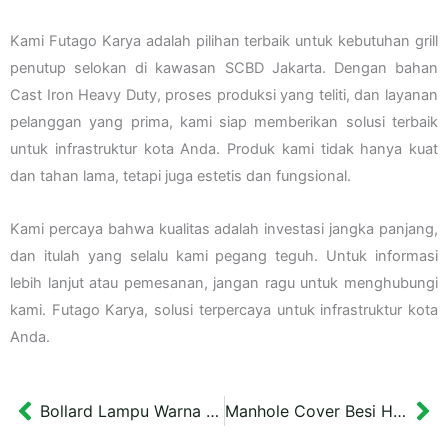
Kami Futago Karya adalah pilihan terbaik untuk kebutuhan grill
penutup selokan di kawasan SCBD Jakarta. Dengan bahan
Cast Iron Heavy Duty, proses produksi yang teliti, dan layanan
pelanggan yang prima, kami siap memberikan solusi terbaik
untuk infrastruktur kota Anda. Produk kami tidak hanya kuat
dan tahan lama, tetapi juga estetis dan fungsional.
Kami percaya bahwa kualitas adalah investasi jangka panjang,
dan itulah yang selalu kami pegang teguh. Untuk informasi
lebih lanjut atau pemesanan, jangan ragu untuk menghubungi
kami. Futago Karya, solusi terpercaya untuk infrastruktur kota
Anda.
Bollard Lampu Warna Hijau dan Emas Batulicin 2,25 meter
Manhole Cover Besi Heavy Duty Kota Tangerang Dimensi 80×80 cm
Prev
Ne