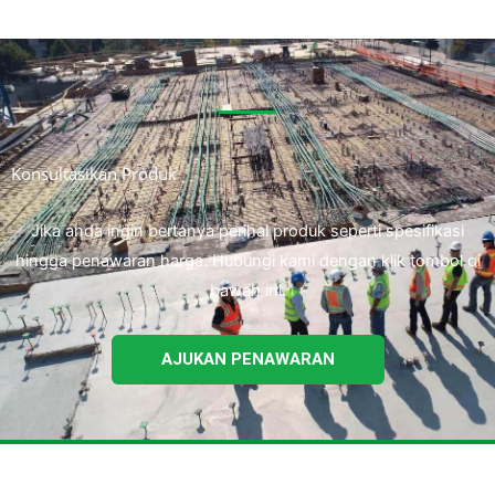
Konsultasikan Produk
Jika anda ingin bertanya perihal produk seperti spesifikasi
hingga penawaran harga. Hubungi kami dengan klik tombol di
bawah ini.
AJUKAN PENAWARAN