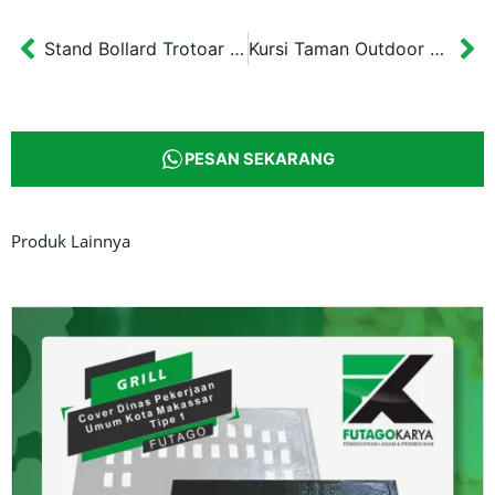
Stand Bollard Trotoar Pembatas Jalan Tanah Laut 70 cm
Kursi Taman Outdoor Bintang Pratama Jogja 150×85 cm
Prev
Ne
PESAN SEKARANG
Produk Lainnya