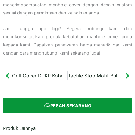
menerimapembuatan manhole cover dengan desain custom
sesuai dengan permintaan dan keinginan anda.
Jadi, tunggu apa lagi? Segera hubungi kami dan
mengkonsultasikan produk kebutuhan manhole cover anda
kepada kami. Dapatkan penawaran harga menarik dari kami
dengan cara menghubungi kami sekarang juga!
Grill Cover DPKP Kota Magelang
Tactile Stop Motif Bulat Alur Kuning Timbul Bahan Ubin Precast
Prev
Ne
PESAN SEKARANG
Produk Lainnya