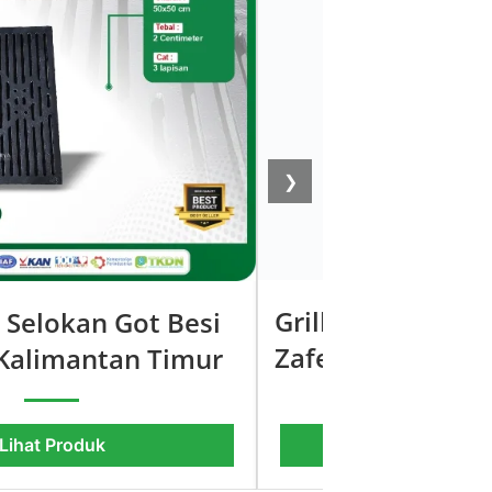
❯
Grill Tutup Selo
p Selokan Got Besi
Zafeera Karya S
Kalimantan Timur
Lihat Produk
Lihat Pro