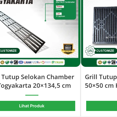
ll Tutup Selokan Chamber
Grill Tutu
 Yogyakarta 20×134,5 cm
50×50 cm 
Lihat Produk