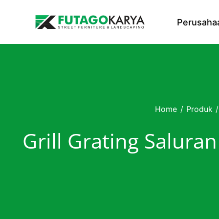
Skip to content
Perusaha
Home
/
Produk
/
Grill Grating Salur