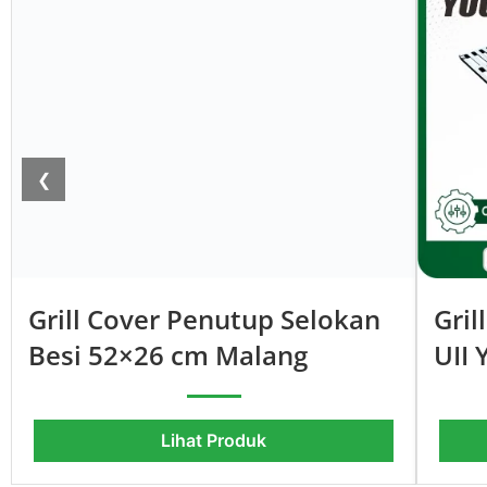
❮
Grill Cover Penutup Selokan
Gri
Besi 52×26 cm Malang
UII
Lihat Produk