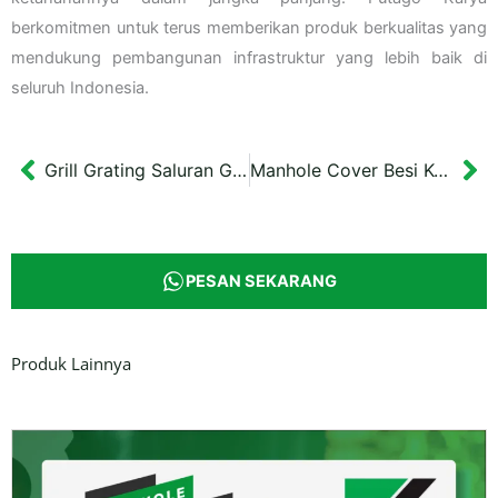
berkomitmen untuk terus memberikan produk berkualitas yang
mendukung pembangunan infrastruktur yang lebih baik di
seluruh Indonesia.
Grill Grating Saluran Gutterr 20×100 cm Kota Balikpapan
Manhole Cover Besi Kotak 60×60 cm Kota Bojonegoro
Prev
Ne
PESAN SEKARANG
Produk Lainnya