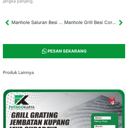
jangka panjang.
Manhole Saluran Besi Drainase Gresik Dimensi 70×90 cm
Manhole Grill Besi Cor Cover 85×85 cm Dinas Sidoarjo
Prev
Ne
PESAN SEKARANG
Produk Lainnya