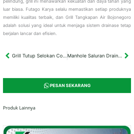
pelindung, grill ini menawarkan kekuatan dan daya tahan yang
luar biasa. Futago Karya selalu memastikan setiap produknya
memiliki kualitas terbaik, dan Grill Tangkapan Air Bojonegoro
adalah solusi yang ideal untuk menjaga sistem drainase tetap
berjalan lancar dan efisien.
Grill Tutup Selokan Cover Besi 15×30 cm Papua
Manhole Saluran Drainase Green Flow Diameter 65 cm
Prev
Ne
PESAN SEKARANG
Produk Lainnya