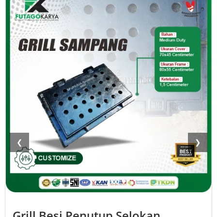
❮
❯
Grill Besi Penutup Selokan