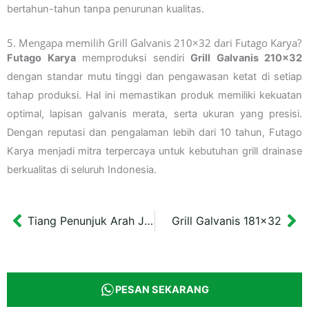
bertahun-tahun tanpa penurunan kualitas.
5. Mengapa memilih Grill Galvanis 210×32 dari Futago Karya?
Futago Karya
memproduksi sendiri
Grill Galvanis 210×32
dengan standar mutu tinggi dan pengawasan ketat di setiap
tahap produksi. Hal ini memastikan produk memiliki kekuatan
optimal, lapisan galvanis merata, serta ukuran yang presisi.
Dengan reputasi dan pengalaman lebih dari 10 tahun, Futago
Karya menjadi mitra terpercaya untuk kebutuhan grill drainase
berkualitas di seluruh Indonesia.
Tiang Penunjuk Arah Jakarta Barat 2 meter
Grill Galvanis 181×32
Prev
Ne
PESAN SEKARANG