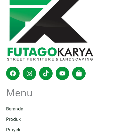
Facebook
Instagram
Tiktok
Youtube
Shopping-
bag
Menu
Beranda
Produk
Proyek