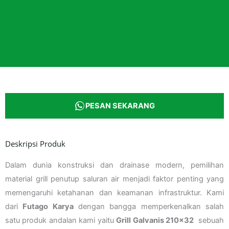
PESAN SEKARANG
Deskripsi Produk
Dalam dunia konstruksi dan drainase modern, pemilihan
material grill penutup saluran air menjadi faktor penting yang
memengaruhi ketahanan dan keamanan infrastruktur. Kami
dari
Futago Karya
dengan bangga memperkenalkan salah
satu produk andalan kami yaitu
Grill Galvanis 210×32
sebuah