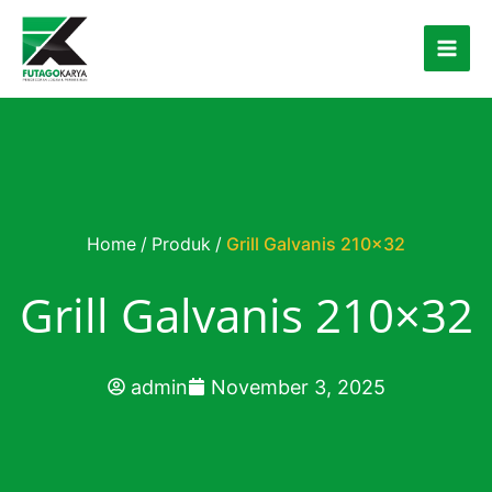
Skip to content
Home
/
Produk
/
Grill Galvanis 210×32
Grill Galvanis 210×32
admin
November 3, 2025