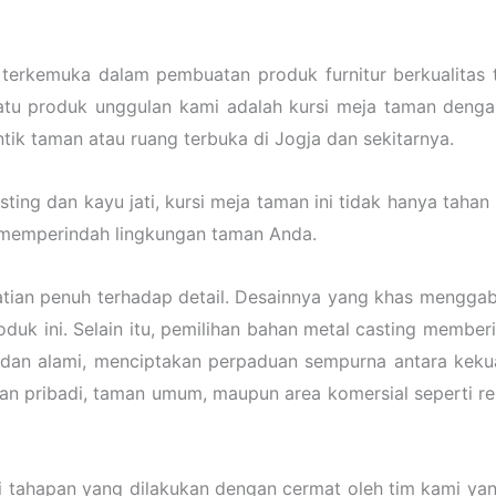
n terkemuka dalam pembuatan produk furnitur berkualitas
satu produk unggulan kami adalah kursi meja taman deng
tik taman atau ruang terbuka di Jogja dan sekitarnya.
g dan kayu jati, kursi meja taman ini tidak hanya tahan la
k memperindah lingkungan taman Anda.
hatian penuh terhadap detail. Desainnya yang khas mengg
oduk ini. Selain itu, pemilihan bahan metal casting membe
 dan alami, menciptakan perpaduan sempurna antara kekua
man pribadi, taman umum, maupun area komersial seperti re
ai tahapan yang dilakukan dengan cermat oleh tim kami yan