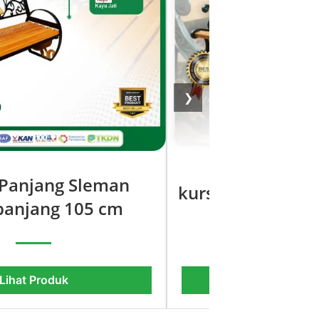
❯
 Panjang Sleman
kursi taman moti
anjang 105 cm
Lihat Pro
Lihat Produk