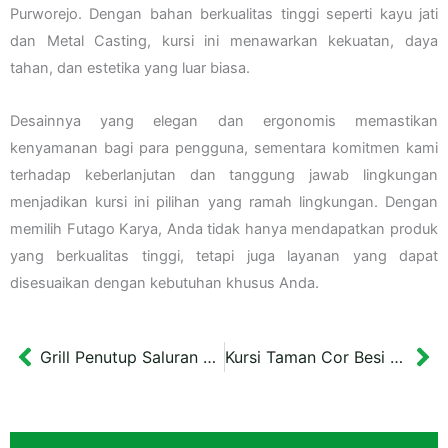
Purworejo. Dengan bahan berkualitas tinggi seperti kayu jati
dan Metal Casting, kursi ini menawarkan kekuatan, daya
tahan, dan estetika yang luar biasa.
Desainnya yang elegan dan ergonomis memastikan
kenyamanan bagi para pengguna, sementara komitmen kami
terhadap keberlanjutan dan tanggung jawab lingkungan
menjadikan kursi ini pilihan yang ramah lingkungan. Dengan
memilih Futago Karya, Anda tidak hanya mendapatkan produk
yang berkualitas tinggi, tetapi juga layanan yang dapat
disesuaikan dengan kebutuhan khusus Anda.
Grill Penutup Saluran Air Besi 40×40 cm Yogyakarta
Kursi Taman Cor Besi Ukel DLHK Kota Banjarmasin 120×70 cm
Prev
Ne