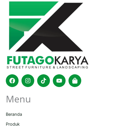
Facebook
Instagram
Tiktok
Youtube
Shopping-
bag
Menu
Beranda
Produk