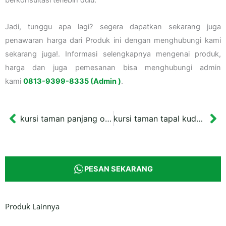
berkonsultasi terlebih dulu.
Jadi, tunggu apa lagi? segera dapatkan sekarang juga
penawaran harga dari Produk ini dengan menghubungi kami
sekarang juga!. Informasi selengkapnya mengenai produk,
harga dan juga pemesanan bisa menghubungi admin
kami
0813-9399-8335 (Admin )
.
kursi taman panjang ornamen ikan koi warna hitam
kursi taman tapal kuda sandaran
Prev
Ne
PESAN SEKARANG
Produk Lainnya