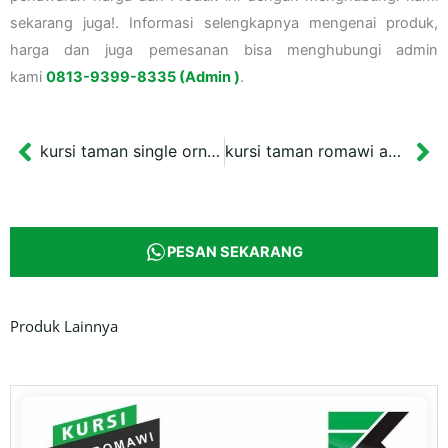
sekarang juga!. Informasi selengkapnya mengenai produk,
harga dan juga pemesanan bisa menghubungi admin
kami
0813-9399-8335 (Admin )
.
kursi taman single ornamen ikan koi warna hitam
kursi taman romawi anggur
Prev
Ne
PESAN SEKARANG
Produk Lainnya