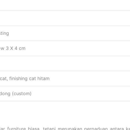
ting
ow 3 X 4 cm
cat, finishing cat hitam
ndong (custom)
ar furniture biasa, tetapi merupakan perpaduan antara k