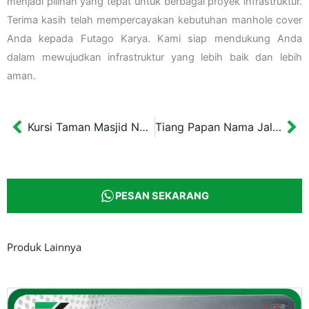
menjadi pilihan yang tepat untuk berbagai proyek infrastruktur.
Terima kasih telah mempercayakan kebutuhan manhole cover
Anda kepada Futago Karya. Kami siap mendukung Anda
dalam mewujudkan infrastruktur yang lebih baik dan lebih
aman.
Kursi Taman Masjid Namirah Panjang 2 meter
Tiang Papan Nama Jalan CV. Gilang Sukses Mandiri Magelang
Prev
Ne
PESAN SEKARANG
Produk Lainnya