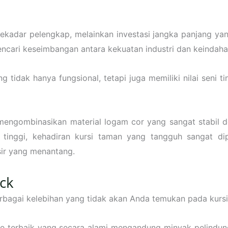
 sekadar pelengkap, melainkan investasi jangka panjang 
cari keseimbangan antara kekuatan industri dan keindaha
g tidak hanya fungsional, tetapi juga memiliki nilai sen
 mengombinasikan material logam cor yang sangat stabil de
 tinggi, kehadiran kursi taman yang tangguh sangat di
sir yang menantang.
ock
bagai kelebihan yang tidak akan Anda temukan pada kursi
e terbaik yang secara alami mengandung minyak pelindu