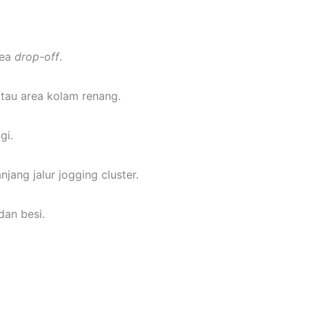
rea
drop-off
.
atau area kolam renang.
gi.
ang jalur jogging cluster.
dan besi.