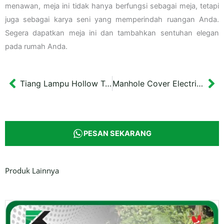
menawan, meja ini tidak hanya berfungsi sebagai meja, tetapi
juga sebagai karya seni yang memperindah ruangan Anda.
Segera dapatkan meja ini dan tambahkan sentuhan elegan
pada rumah Anda.
Tiang Lampu Hollow Tanah Laut 4 meter
Manhole Cover Electrical Cable Ukuran 67×67 cm
Prev
Ne
PESAN SEKARANG
Produk Lainnya