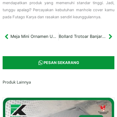
mendapatkan produk yang memenuhi standar tinggi. Jadi,
tunggu apalagi? Percayakan kebutuhan manhole cover kamu
pada Futago Karya dan rasakan sendiri keunggulannya.
Meja Mini Ornamen Ukel Warna Putih dimensi 60x35x35 cm
Bollard Trotoar Banjarbaru Kalimantan Tipe L & I
Prev
Ne
PESAN SEKARANG
Produk Lainnya