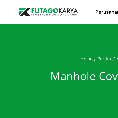
Skip to content
Perusaha
Home
/
Produk
/
Manhole Co