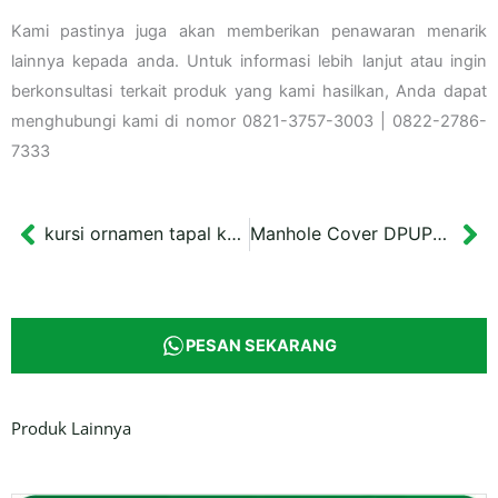
Kami pastinya juga akan memberikan penawaran menarik
lainnya kepada anda. Untuk informasi lebih lanjut atau ingin
berkonsultasi terkait produk yang kami hasilkan, Anda dapat
menghubungi kami di nomor 0821-3757-3003 | 0822-2786-
7333
kursi ornamen tapal kuda tanpa sandaran
Manhole Cover DPUPR Kab.Tegal
Prev
Ne
PESAN SEKARANG
Produk Lainnya